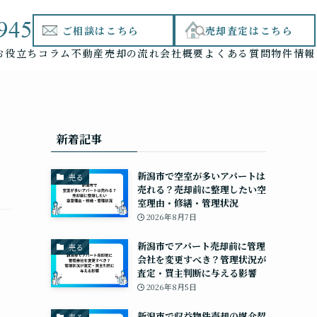
945
ご相談はこちら
売却査定はこちら
お役立ちコラム
不動産売却の流れ
会社概要
よくある質問
物件情報
新着記事
新潟市で空室が多いアパートは
売る
売れる？売却前に整理したい空
室理由・修繕・管理状況
2026年8月7日
新潟市でアパート売却前に管理
売る
会社を変更すべき？管理状況が
査定・買主判断に与える影響
2026年8月5日
新潟市で収益物件売却の媒介契