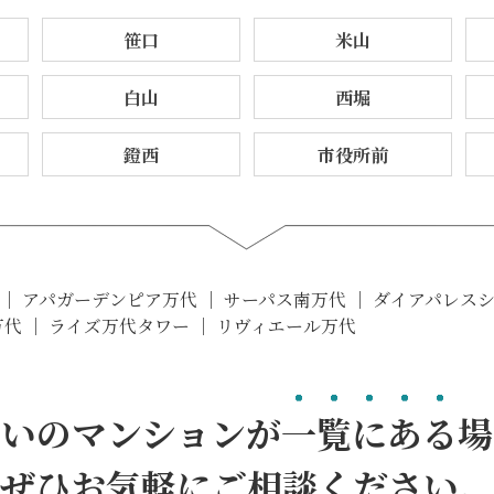
笹口
米山
白山
西堀
鐙西
市役所前
｜ アパガーデンピア万代 ｜ サーパス南万代 ｜ ダイアパレス
万代 ｜ ライズ万代タワー ｜ リヴィエール万代
まいのマンションが
一覧にある
場
ぜひお気軽にご相談ください。