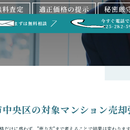
無料査定
適正価格の提示
秘密厳
今すぐ電話で
まずは無料相談
025-282-5
市中央区の
対象マンション売却
格だけに惑わず、"売り方"まで考えることで結果は変わりま