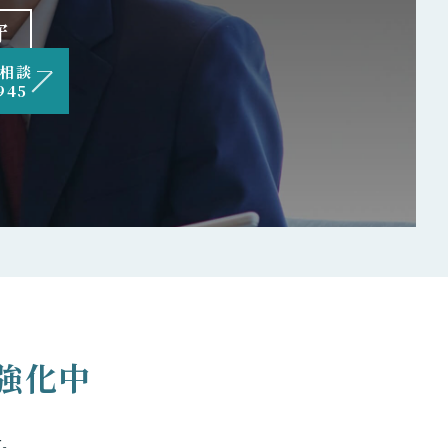
守
相談
945
強化中
す。