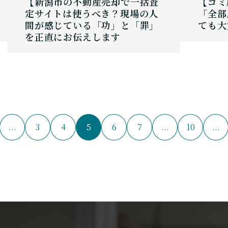
【新潟市の不動産売却で一括査
【ゴミ
定サイトは使うべき？現場の人
「全部
間が感じている「功」と「罪」
ても大
を正直にお伝えします
...
3
4
5
6
7
...
10
...