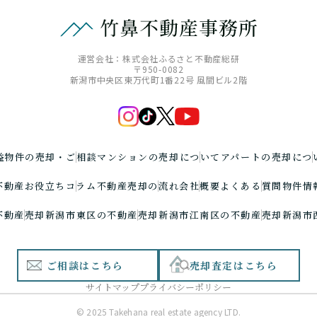
運営会社：株式会社ふるさと不動産総研
〒950-0082
新潟市中央区東万代町1番22号
風間ビル2階
益物件の売却・ご相談
マンションの売却について
アパートの売却につ
不動産お役立ちコラム
不動産売却の流れ
会社概要
よくある質問
物件情
不動産売却
新潟市東区の不動産売却
新潟市江南区の不動産売却
新潟市
ご相談はこちら
売却査定はこちら
サイトマップ
プライバシーポリシー
© 2025 Takehana real estate agency LTD.