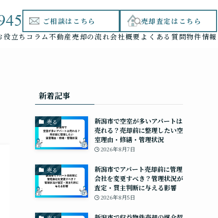
945
ご相談はこちら
売却査定はこちら
お役立ちコラム
不動産売却の流れ
会社概要
よくある質問
物件情報
新着記事
新潟市で空室が多いアパートは
売る
売れる？売却前に整理したい空
室理由・修繕・管理状況
2026年8月7日
新潟市でアパート売却前に管理
売る
会社を変更すべき？管理状況が
査定・買主判断に与える影響
2026年8月5日
新潟市で収益物件売却の媒介契