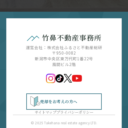
運営会社：株式会社ふるさと不動産総研
〒950-0082
新潟市中央区東万代町1番22号
風間ビル2階
売却をお考えの方へ
サイトマップ
プライバシーポリシー
© 2025 Takehana real estate agency LTD.
無料お問い合わせはこちら