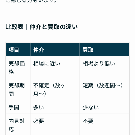
比較表｜仲介と買取の違い
項目
仲介
買取
売却価
相場に近い
相場より低い
格
売却期
不確定（数ヶ
短期（数週間〜）
間
月〜）
手間
多い
少ない
内見対
必要
不要
応