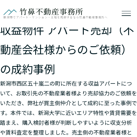
新潟市西区五十嵐二の町｜
新潟市でアパート・マンション・土地を売却するなら竹鼻不動産事務所へ
収益物件 アパート売却（不
【成約事例】新潟市西区五十嵐二
動産会社様からのご依頼）
の町｜収益物件 アパート売却（不
2026
7/05
動産会社様からのご依頼）の成約
の成約事例
事例
成約事例
2026年1月31日
2026年7月5日
新潟市西区五十嵐二の町に所在する収益アパートにつ
いて、お取引先の不動産業者様より売却協力のご依頼を
いただき、弊社が買主側仲介として成約に至った事例で
す。本件では、新潟大学に近いエリア特性や賃貸需要を
踏まえ、購入検討者様が判断しやすいように収支分析
や賃料査定を整理しました。売主側の不動産業者様と